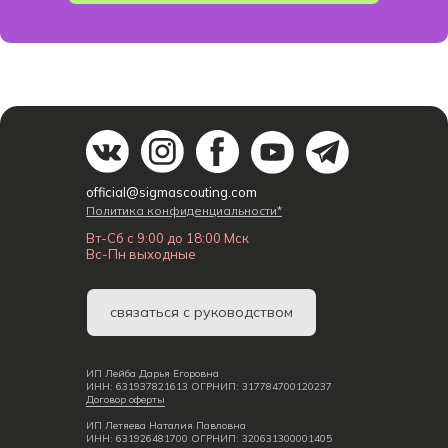
official@sigmascouting.com
Политика конфиденциальности*
Вт-Сб с 9:00 до 18:00 Мск
Вс-Пн выходные
связаться с руководством
ИП Лейба Дарья Егоровна
ИНН: 631937821613 ОГРНИП: 317784700120237
Договор оферты
ИП Летяева Наталия Павловна
ИНН: 631926481700 ОГРНИП: 320631300001405