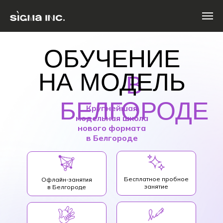
ОБУЧЕНИЕ
НА МОДЕЛЬ
В
БЕЛГОРОДЕ
Крупнейшая
модельная школа
нового формата
в Белгороде
Бесплатное пробное
Офлайн-занятия
занятие
в Белгороде