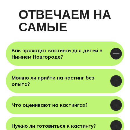
ОТВЕЧАЕМ НА
САМЫЕ
ГЛАВНЫЕ
ВОПРОСЫ
Как проходят кастинги для детей в
Нижнем Новгороде?
Можно ли прийти на кастинг без
опыта?
Ка
Злата
ма
Что оценивают на кастингах?
Нужно ли готовиться к кастингу?