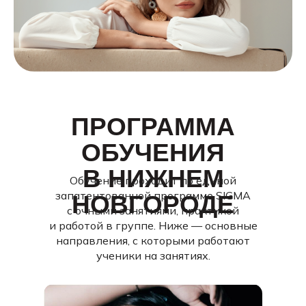
ПРОГРАММА
ОБУЧЕНИЯ
В НИЖНЕМ
Обучение проходит по единой
запатентованной программе SIGMA
НОВГОРОДЕ
с очными занятиями, практикой
и работой в группе. Ниже — основные
направления, с которыми работают
ученики на занятиях.