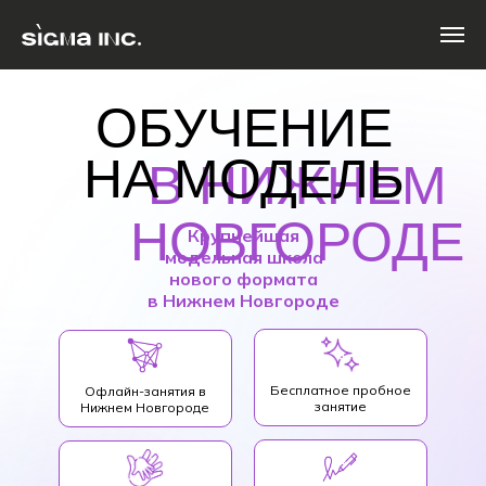
ОБУЧЕНИЕ
НА МОДЕЛЬ
В НИЖНЕМ
НОВГОРОДЕ
Крупнейшая
модельная школа
нового формата
в Нижнем Новгороде
Бесплатное пробное
Офлайн-занятия в
занятие
Нижнем Новгороде