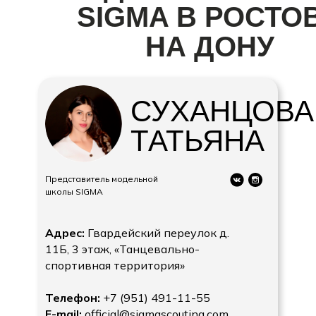
SIGMA В РОСТО
НА ДОНУ
СУХАНЦОВА
ТАТЬЯНА
Представитель модельной
школы SIGMA
Адрес:
Гвардейский переулок д.
11Б, 3 этаж, «Танцевально-
спортивная территория»
Телефон:
+7 (951) 491-11-55
E-mail:
official@sigmascouting.com