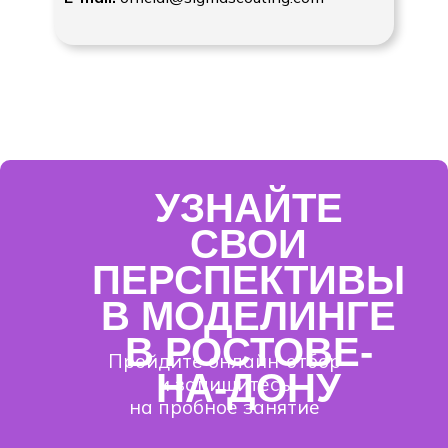
УЗНАЙТЕ
СВОИ
ПЕРСПЕКТИВЫ
В МОДЕЛИНГЕ
В
РОСТОВЕ-
Пройдите онлайн-отбор
НА-ДОНУ
и запишитесь
на пробное занятие