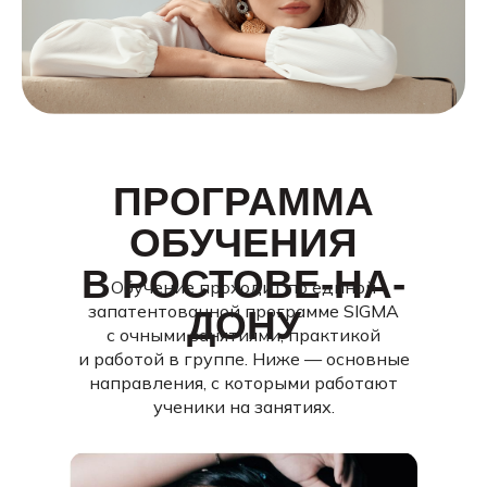
ПРОГРАММА
ОБУЧЕНИЯ
В РОСТОВЕ-НА-
Обучение проходит по единой
запатентованной программе SIGMA
ДОНУ
с очными занятиями, практикой
и работой в группе. Ниже — основные
направления, с которыми работают
ученики на занятиях.