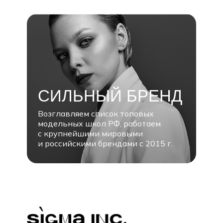
СИЛЬНЫЙ БРЕНД
Возглавляем список топовых
модельных школ РФ, работаем
с крупнейшими мировыми
и российскими брендами с 2015 г.