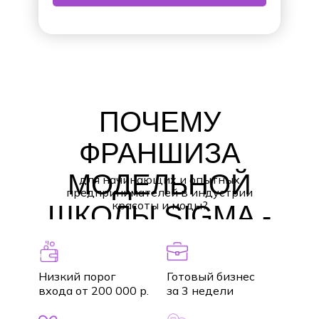
ПОЧЕМУ
ФРАНШИЗА
МОДЕЛЬНОЙ
для начинающих и опытных
предпринимателей в индустрии
красоты и моды?
ШКОЛЫ SIGMA -
ЛУЧШЕЕ
РЕШЕНИЕ
Низкий порог
Готовый бизнес
входа от 200 000 р.
за 3 недели