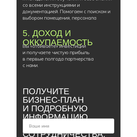
со всеми инструкциями и
документацией. Помогаем с поиском и
выбором помещения, персонала
5. ДОХОД И
ОККУПАЕМОСТЬ
Вы «отбиваете» инвестиции
и получаете чистую прибыль
в первые полгода партнерства
с нами.
ПОЛУЧИТЕ
БИЗНЕС-ПЛАН
И ПОДРОБНУЮ
ИНФОРМАЦИЮ
С УСЛОВИЯМИ
СОТРУДНИЧЕСТВА: