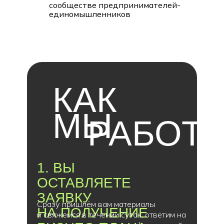
сообществе предпринимателей-
единомышленников
КАК
МЫ
РАБОТ
1. ВЫ
ОСТАВЛЯЕТЕ
ЗАЯВКУ
Сразу пришлём вам материалы
НА ПОЛУЧЕНИЕ
и свяжемся в течении суток, ответим на