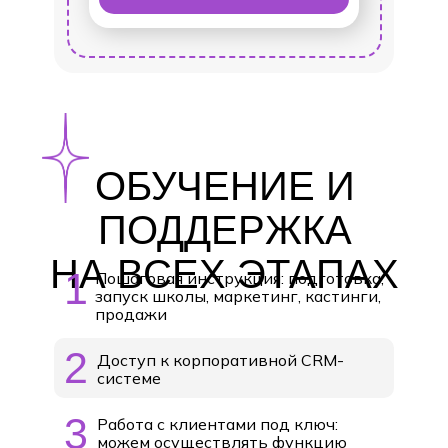
ОБУЧЕНИЕ И
ПОДДЕРЖКА
НА ВСЕХ ЭТАПАХ
1
Пошаговая инструкция: подготовка,
запуск школы, маркетинг, кастинги,
продажи
2
Доступ к корпоративной CRM-
системе
3
Работа с клиентами под ключ:
можем осуществлять функцию