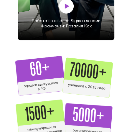
Работа со школой Sigma глазами
Франчайзи: Розалия Кох