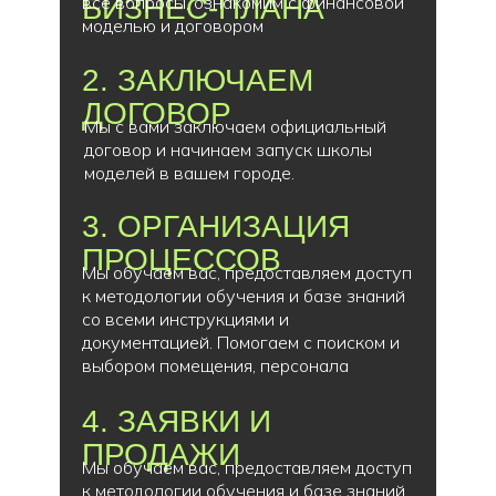
БИЗНЕС-ПЛАНА
все вопросы, ознакомим с финансовой
моделью и договором
2. ЗАКЛЮЧАЕМ
ДОГОВОР
Мы с вами заключаем официальный
договор и начинаем запуск школы
моделей в вашем городе.
3. ОРГАНИЗАЦИЯ
ПРОЦЕССОВ
Мы обучаем вас, предоставляем доступ
к методологии обучения и базе знаний
со всеми инструкциями и
документацией. Помогаем с поиском и
выбором помещения, персонала
4. ЗАЯВКИ И
ПРОДАЖИ
Мы обучаем вас, предоставляем доступ
к методологии обучения и базе знаний