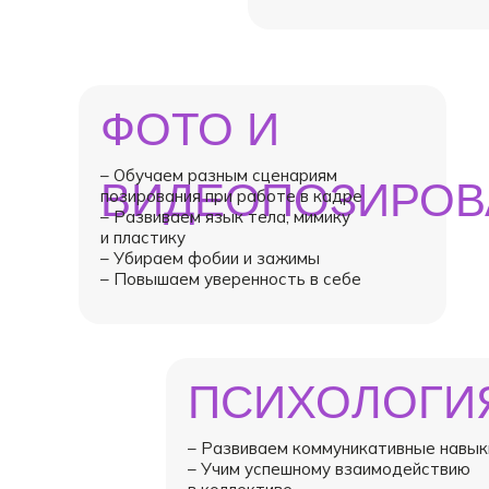
ФОТО И
– Обучаем разным сценариям
ВИДЕОПОЗИРОВ
позирования при работе в кадре
– Развиваем язык тела, мимику
и пластику
– Убираем фобии и зажимы
– Повышаем уверенность в себе
ПСИХОЛОГИ
– Развиваем коммуникативные навык
– Учим успешному взаимодействию