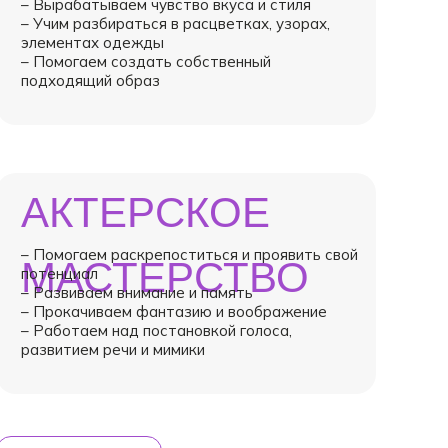
– Вырабатываем чувство вкуса и стиля
– Учим разбираться в расцветках, узорах,
элементах одежды
– Помогаем создать собственный
подходящий образ
АКТЕРСКОЕ
– Помогаем раскрепоститься и проявить свой
МАСТЕРСТВО
потенциал
– Развиваем внимание и память
– Прокачиваем фантазию и воображение
– Работаем над постановкой голоса,
развитием речи и мимики