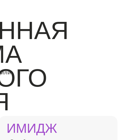
АННАЯ
МА
ОГО
 или
Я
ИМИДЖ