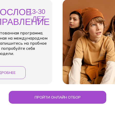
РОСЛОЕ
13-30
ЛЕТ
ПРАВЛЕНИЕ
тованная программа,
ная на международном
Запишитесь на пробное
, попробуйте себя
модели.
ДРОБНЕЕ
ПРОЙТИ ОНЛАЙН ОТБОР