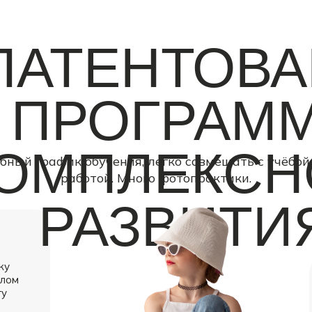
ПАТЕНТОВ
ПРОГРАМ
ОМПЛЕКСН
бный график обучения, легко совмещать с учёбой
работой. Много фотопрактики.
РАЗВИТИ
ку
елом
гу