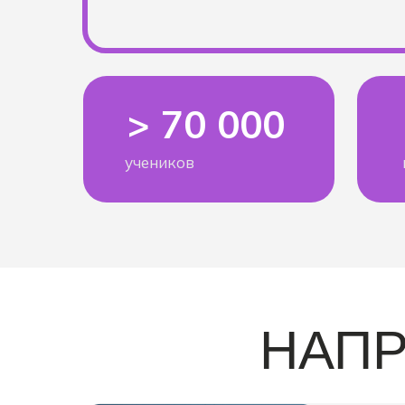
> 70 000
учеников
НАПР