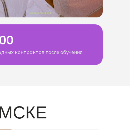
500
дных контрактов после обучения
ОМСКЕ