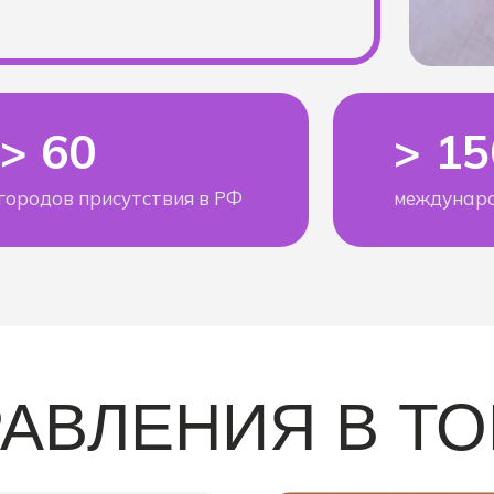
> 60
> 1
городов присутствия в РФ
междунаро
АВЛЕНИЯ В Т