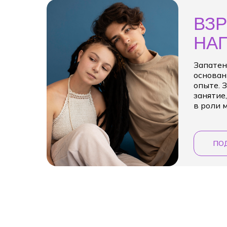
ВЗ
НА
Запатен
основан
опыте. 
занятие
в роли 
ПО