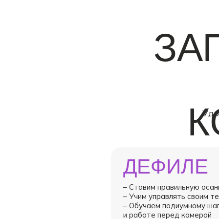
ЗА
К
Удо
ДЕФИЛЕ
– Ставим правильную осан
– Учим управлять своим т
– Обучаем подиумному ша
и работе перед камерой