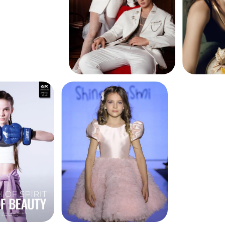
МАРИЯ ШИХОВА
преподаватель по дисциплинам
«Дефиле», «Фотопозирование»,
«Видеопозирование»,
Профессиональная модель
Огромный опыт работы - 20
лет
4 года работала в Москве с
агенством МА Fashion, была
на обложке журнала Vogue
Участвовала в показах на
неделе мод.