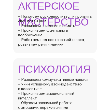
АКТЕРСКОЕ
– Помогаем раскрепоститься и проявить
МАСТЕРСТВО
свой потенциал
– Развиваем внимание и память
– Прокачиваем фантазию и
воображение
– Работаем над постановкой голоса,
развитием речи и мимики
ПСИХОЛОГИЯ
– Развиваем коммуникативные навыки
– Учим успешному взаимодействию
в коллективе
– Прокачиваем эмоциональный
интеллект
– Обучаем правильной работе
с эмоциями, переживаниями