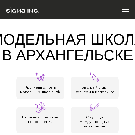
МОДЕЛЬНАЯ ШКОЛ
В АРХАНГЕЛЬСКЕ
Крупнейшая сеть
Быстрый старт
модельных школ в РФ
карьеры в моделинге
Взрослое и детское
С нуля до
направления
международных
контрактов