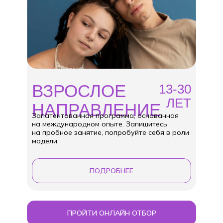
ВЗРОСЛОЕ
13-30
ЛЕТ
НАПРАВЛЕНИЕ
Запатентованная программа, основанная
на международном опыте. Запишитесь
на пробное занятие, попробуйте себя в роли
модели.
ПОДРОБНЕЕ
ПРОЙТИ ОНЛАЙН ОТБОР