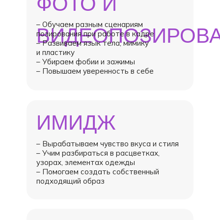
ФОТО И
– Обучаем разным сценариям
ВИДЕОПОЗИРОВ
позирования при работе в кадре
– Развиваем язык тела, мимику
и пластику
– Убираем фобии и зажимы
– Повышаем уверенность в себе
ИМИДЖ
– Вырабатываем чувство вкуса и стиля
– Учим разбираться в расцветках,
узорах, элементах одежды
– Помогаем создать собственный
подходящий образ