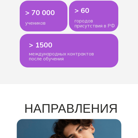
> 60
> 70 000
городов
учеников
присутствия в РФ
> 1500
международных контрактов
после обучения
НАПРАВЛЕНИЯ
В АРХАНГЕЛЬСКЕ