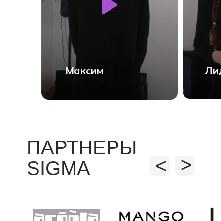
Максим
Ли
ПАРТНЕРЫ
<
<
SIGMA
В АРХАНГЕЛЬСКЕ