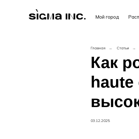
Мой город
Расп
Главная
→
Статьи
→
Как р
haute
высо
03.12.2025