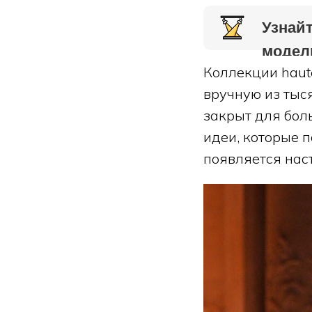
Узнайт
модел
Коллекции haute
вручную из тыс
закрыт для бол
идеи, которые 
появляется нас