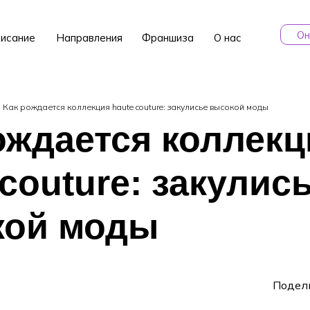
Он
исание
Направления
Франшиза
О нас
Как рождается коллекция haute couture: закулисье высокой моды
ождается коллекц
 couture: закулис
кой моды
Подел