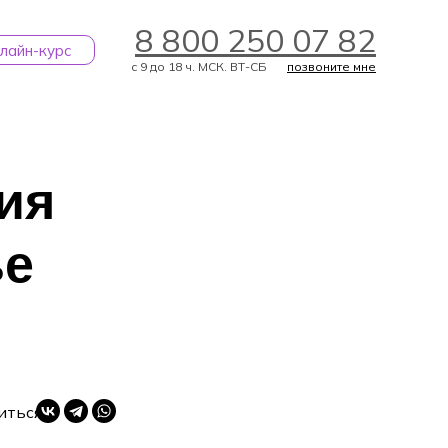
8 800 250 07 82
лайн-курс
с 9 до 18 ч. МСК. ВТ-СБ
позвоните мне
ия
ье
ЗАДАТЬ ВОПРОС
иться