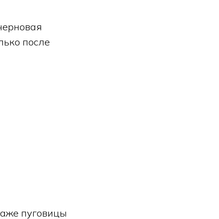
 черновая
лько после
Даже пуговицы