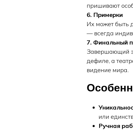
пришивают особ
6. Примерки
Их может быть д
— всегда индив
7. Финальный 
Завершающий эт
дефиле, а теат
видение мира.
Особенно
Уникально
или единст
Ручная ра