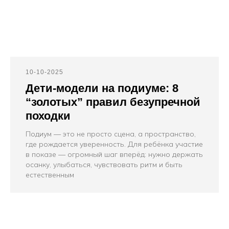
10-10-2025
Дети-модели на подиуме: 8
“золотых” правил безупречной
походки
Подиум — это не просто сцена, а пространство,
где рождается уверенность. Для ребёнка участие
в показе — огромный шаг вперёд: нужно держать
осанку, улыбаться, чувствовать ритм и быть
естественным