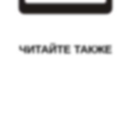
ЧИТАЙТЕ ТАКЖЕ