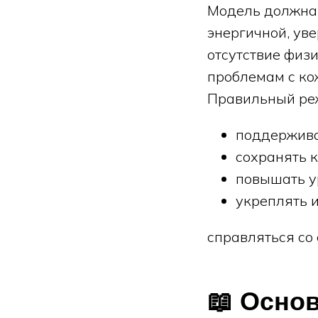
Модель должна 
энергичной, ув
отсутствие физи
проблемам с кож
Правильный ре
поддержива
сохранять 
повышать у
укреплять 
справляться со 
📖 Осно