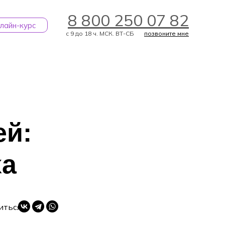
8 800 250 07 82
лайн-курс
с 9 до 18 ч. МСК. ВТ-СБ
позвоните мне
ей:
ЗАДАТЬ ВОПРОС
ха
иться