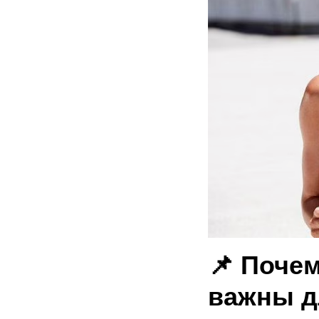
📌 Почем
важны д