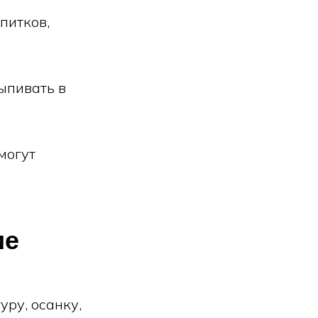
питков,
ыпивать в
могут
ие
ру, осанку,