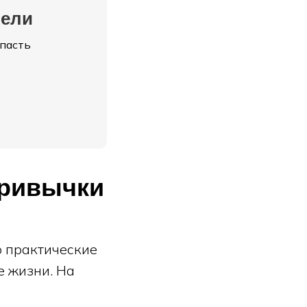
дели
опасть
привычки
о практические
е жизни. На