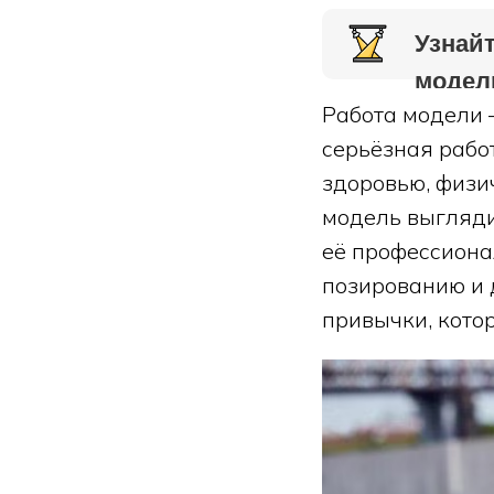
Узнайт
модел
Работа модели 
серьёзная рабо
здоровью, физич
модель выгляди
её профессиона
позированию и 
привычки, котор