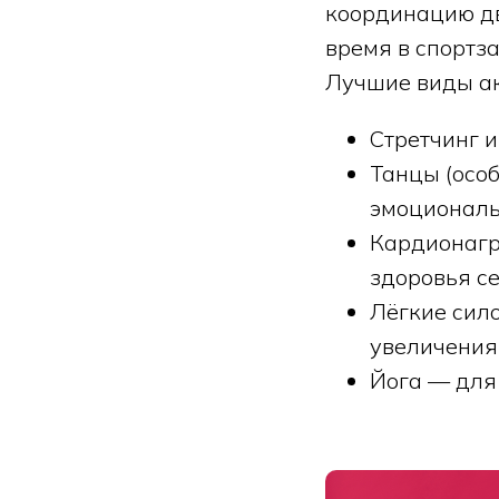
координацию дв
время в спортза
Лучшие виды ак
Стретчинг и
Танцы (особ
эмоциональ
Кардионагр
здоровья с
Лёгкие сил
увеличения
Йога — для 