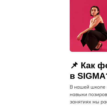
📌 Как 
в SIGMA
В нашей школе 
навыки позиров
занятиях мы ра