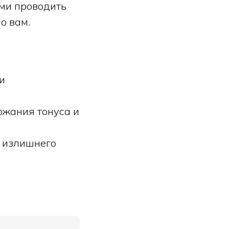
ми проводить
о вам.
и
ржания тонуса и
 излишнего