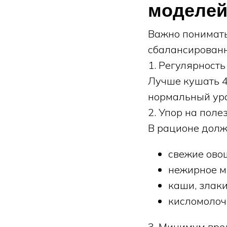
моделе
Важно понимать
сбалансированн
1. Регулярност
Лучше кушать 4
нормальный уро
2. Упор на пол
В рационе долж
свежие ово
нежирное мя
каши, злаки
кисломолоч
3. Минимум вр