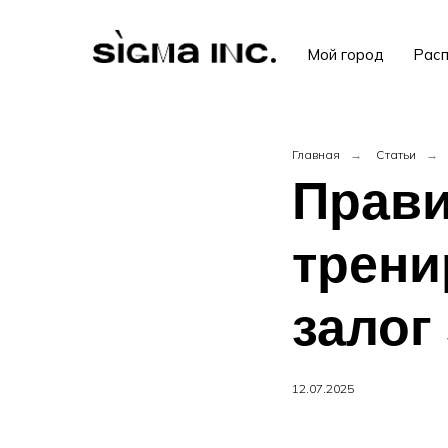
Мой город
Расп
Главная
→
Статьи
→
Прави
трени
залог
12.07.2025