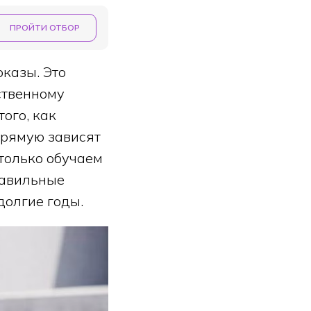
ПРОЙТИ ОТБОР
оказы. Это
ственному
ого, как
прямую зависят
только обучаем
равильные
долгие годы.