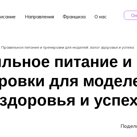
Он
исание
Направления
Франшиза
О нас
Правильное питание и тренировки для моделей: залог здоровья и успеха
льное питание и
ровки для модел
 здоровья и успе
Подел