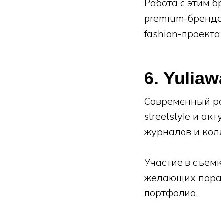
Работа с этим 
premium-брендо
fashion-проекта
6. Yulia
Современный ро
streetstyle и а
журналов и кол
Участие в съём
желающих пораб
портфолио.