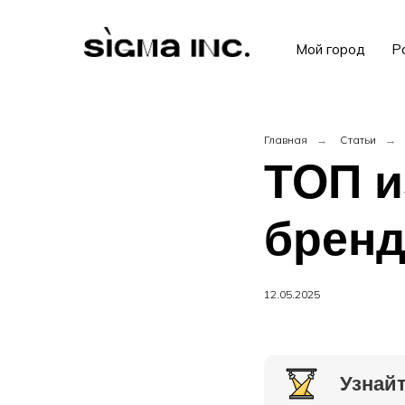
Мой город
Р
Главная
→
Статьи
→
ТОП и
бренд
12.05.2025
Узнайт