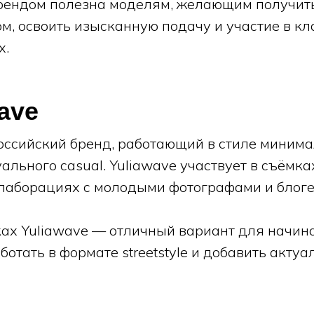
брендом полезна моделям, желающим получить
м, освоить изысканную подачу и участие в кл
х.
wave
ссийский бренд, работающий в стиле минима
ктуального casual. Yuliawave участвует в съёмк
лаборациях с молодыми фотографами и блог
ках Yuliawave — отличный вариант для начи
отать в формате streetstyle и добавить актуа