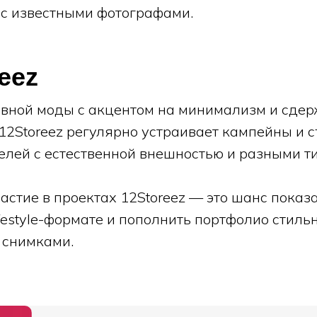
с известными фотографами.
reez
вной моды с акцентом на минимализм и сде
 12Storeez регулярно устраивает кампейны и с
лей с естественной внешностью и разными т
стие в проектах 12Storeez — это шанс показа
ifestyle-формате и пополнить портфолио стил
 снимками.