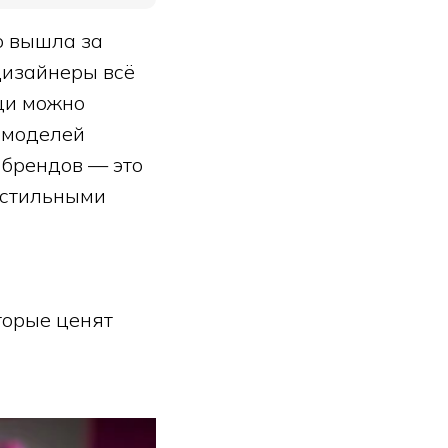
о вышла за
дизайнеры всё
щи можно
я моделей
 брендов — это
о стильными
торые ценят