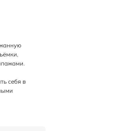
ржанную
ъёмки,
ипажами.
ть себя в
ьными