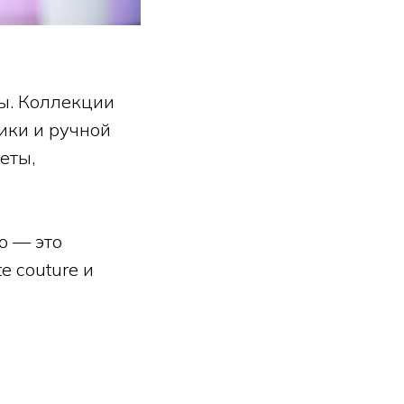
ы. Коллекции
ики и ручной
еты,
o — это
 couture и