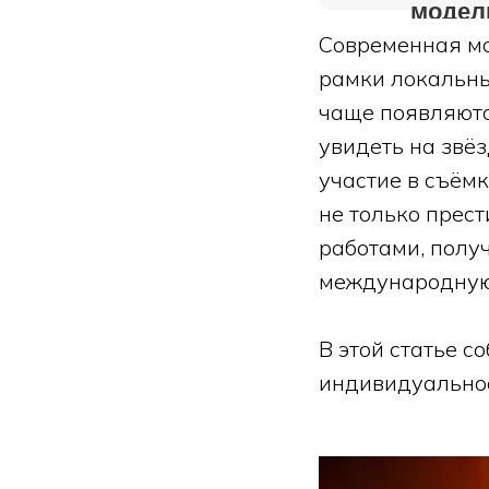
модел
Современная мо
рамки локальны
чаще появляютс
увидеть на звёз
участие в съём
не только прес
работами, полу
международную
В этой статье с
индивидуальнос