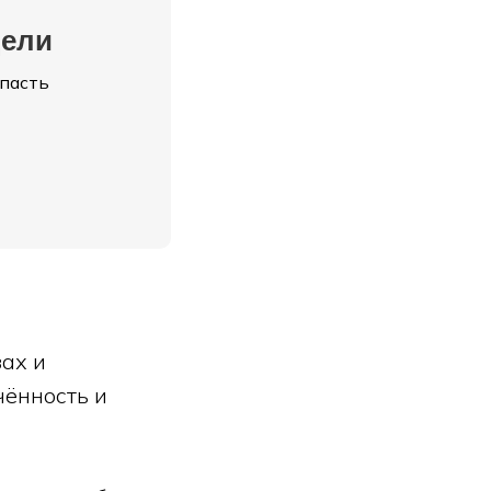
дели
опасть
ах и
чённость и