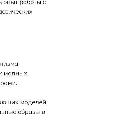
 опыт работы с
ассических
лизма,
ах модных
ерами.
нающих моделей,
льные образы в