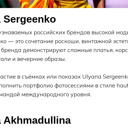
a Sergeenko
узнаваемых российских брендов высокой мод
ко — это сочетание роскоши, винтажной эстет
 бренда демонстрируют сложные платья, корс
али и вечерние образы.
астие в съёмках или показах Ulyana Sergeenk
полнить портфолио фотосессиями в стиле haute
омандой международного уровня.
a Akhmadullina