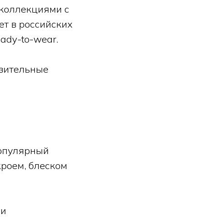
коллекциями с
ет в российских
ady-to-wear.
азительные
популярный
кроем, блеском
 и