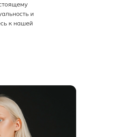
астоящему
уальность и
есь к нашей