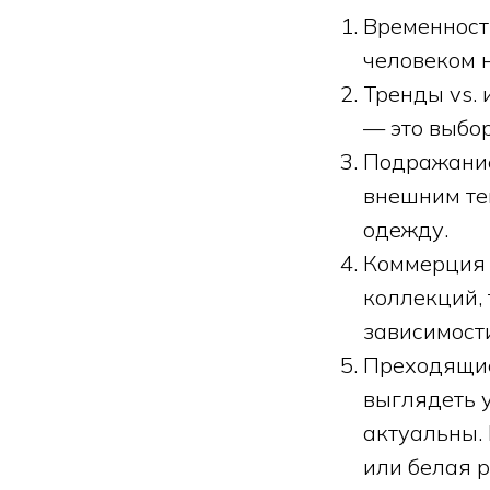
Временность
человеком н
Тренды vs.
— это выбор
Подражание
внешним тен
одежду.
Коммерция 
коллекций, 
зависимости
Преходящие
выглядеть 
актуальны. 
или белая 