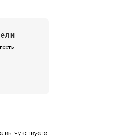
дели
опасть
е вы чувствуете