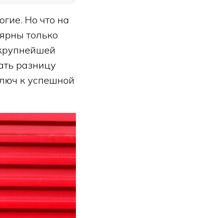
гие. Но что на
лярны только
 крупнейшей
ать разницу
ключ к успешной