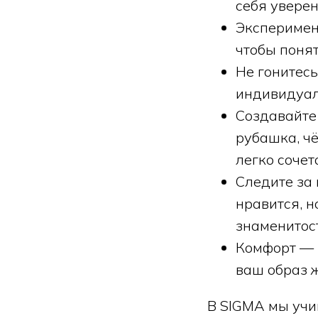
себя увере
Эксперимен
чтобы понят
Не гонитес
индивидуал
Создавайте 
рубашка, ч
легко сочет
Следите за
нравится, н
знаменитост
Комфорт — 
ваш образ ж
В SIGMA мы учи