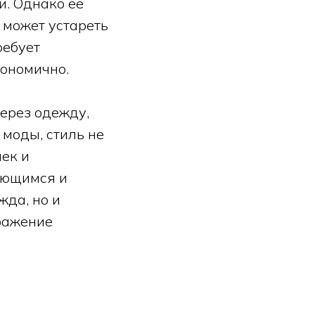
и. Однако её
, может устареть
ребует
кономично.
ерез одежду,
 моды, стиль не
чек и
ающимся и
жда, но и
тражение