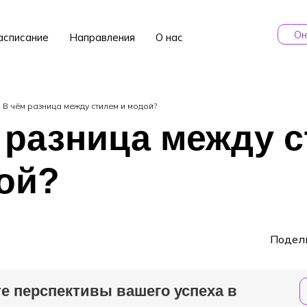
Он
асписание
Направления
О нас
В чём разница между стилем и модой?
 разница между 
ой?
Подел
е перспективы вашего успеха в