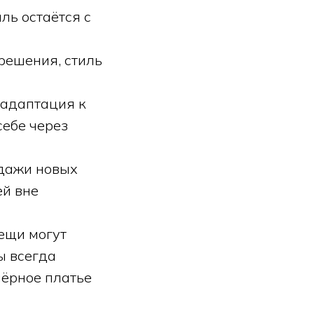
ль остаётся с
решения, стиль
 адаптация к
себе через
одажи новых
ей вне
ещи могут
ы всегда
чёрное платье