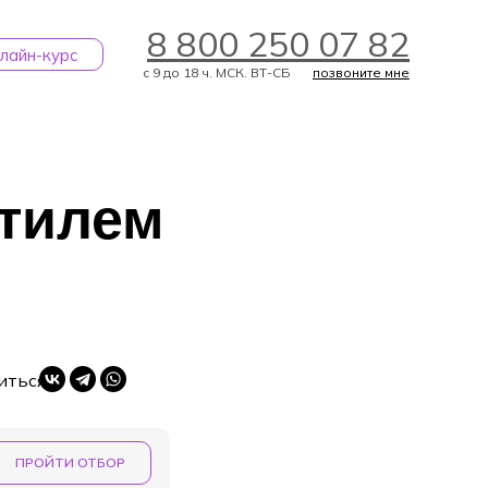
8 800 250 07 82
лайн-курс
с 9 до 18 ч. МСК. ВТ-СБ
позвоните мне
стилем
ЗАДАТЬ ВОПРОС
иться
ПРОЙТИ ОТБОР