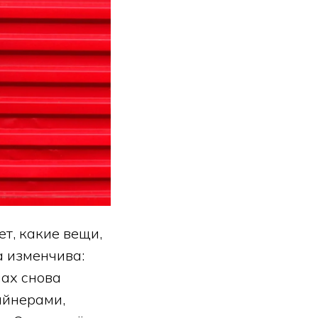
т, какие вещи,
а изменчива:
мах снова
айнерами,